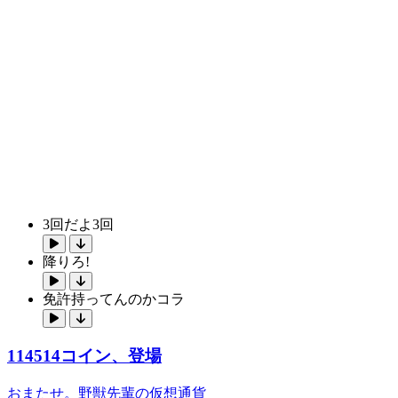
3回だよ3回
降りろ!
免許持ってんのかコラ
114514コイン、登場
おまたせ。野獣先輩の仮想通貨