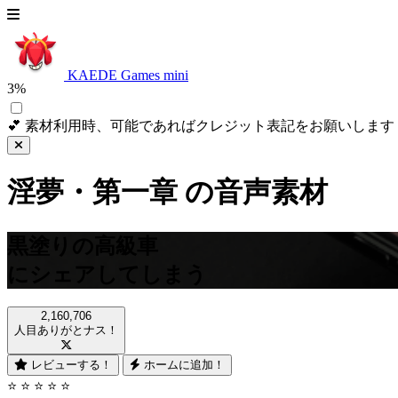
KAEDE Games
mini
3%
💕
素材利用時、可能であればクレジット表記をお願いします
淫夢・第一章
の音声素材
黒塗りの高級車
にシェアしてしまう
2,160,706
人目ありがとナス！
レビューする！
ホームに追加！
⭐️ ⭐️ ⭐️ ⭐️ ⭐️